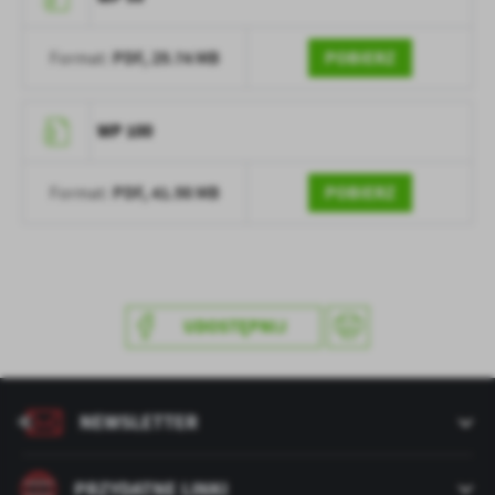
treści w postaci wiadomości, ofert, komunikatów mediów
społecznościowych.
PDF,
29.74 MB
POBIERZ
Format:
WP 100
PDF,
41.98 MB
POBIERZ
Format:
UDOSTĘPNIJ
NEWSLETTER
PRZYDATNE LINKI