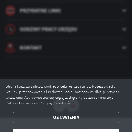
PRZYDATNE LINKI
GODZINY PRACY URZĘDU
KONTAKT
Strona korzysta z plików cookies w celu realizacji usług. Możesz określić
Odwiedzin: 35217
warunki przechowywania lub dostępu do plików cookies klikając przycisk
Ustawienia. Aby dowiedzieć się więcej zachęcamy do zapoznania się z
Polityką Cookies oraz Polityką Prywatności.
ZAPISZ WYBRANE
USTAWIENIA
Copyright by pepowo.pl
ODRZUĆ WSZYSTKIE